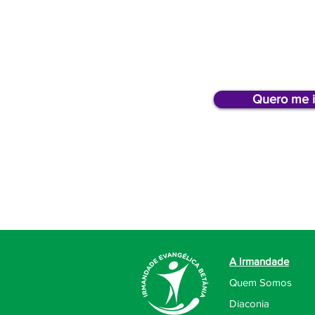
AGE
Aguarde as da
Quero me i
A Irmandade
Quem Somos
Diaconia