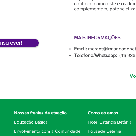
conhece como este e os dema
complementam, potencializan
NDA
tas de 2026!
MAIS INFORMAÇÕES:
nscrever!
Email:
margot@irmandadebeta
Telefone/Whatsapp:
(41) 98
Vo
Nossas frentes de atuação
Como atuamos
Educação Básica
Hotel Estância Betânia
Envolvimento com a Comunidade
Pousada Betânia